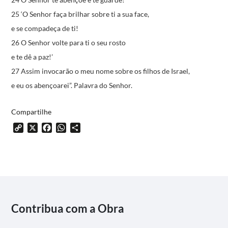
25 ‘O Senhor faça brilhar sobre ti a sua face,
e se compadeça de ti!
26 O Senhor volte para ti o seu rosto
e te dê a paz!’
27 Assim invocarão o meu nome sobre os filhos de Israel,
e eu os abençoarei”.
Palavra do Senhor.
Compartilhe
Copy
X
Facebook
WhatsApp
Share
Link
Contribua com a Obra