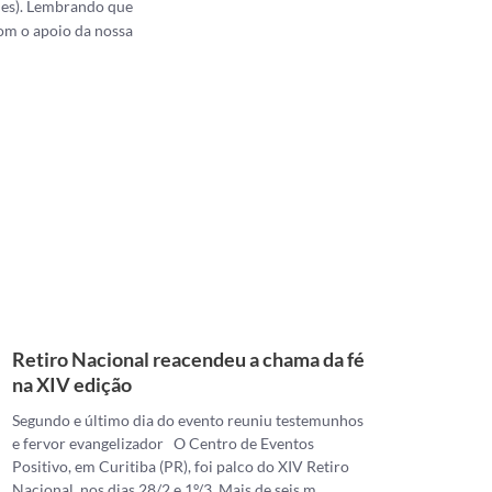
ades). Lembrando que
om o apoio da nossa
Retiro Nacional reacendeu a chama da fé
na XIV edição
Segundo e último dia do evento reuniu testemunhos
e fervor evangelizador O Centro de Eventos
Positivo, em Curitiba (PR), foi palco do XIV Retiro
Nacional, nos dias 28/2 e 1º/3. Mais de seis m…