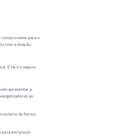
 o comprovante para o
oio com a doação.
ê. É fácil e seguro.
pode apresentar a
evangelizadores ao
formulário de forma
 para esclarecer