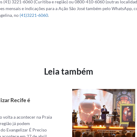
es (41) 3221-6060 (Curitiba e região) ou 0800-410-6060 (outras localid
ões mensais e indicações para a Ação São José também pelo WhatsApp, c
ngelina, no
(41)3221-6060
.
ok
atsApp
Share
Leia também
izar Recife é
o volta a acontecer na Praia
e região já podem
 do Evangelizar É Preciso
 acontece em 27 de abril, …