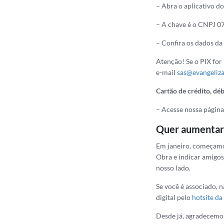
– Abra o aplicativo do
– A chave é o CNPJ 
– Confira os dados da
Atenção! Se o PIX for
e-mail
sas@evangeliza
Cartão de crédito, dé
– Acesse nossa págin
Quer aumentar 
Em janeiro, começamos
Obra e indicar amigos
nosso lado.
Se você é associado, 
digital pelo
hotsite da
Desde já, agradecemos