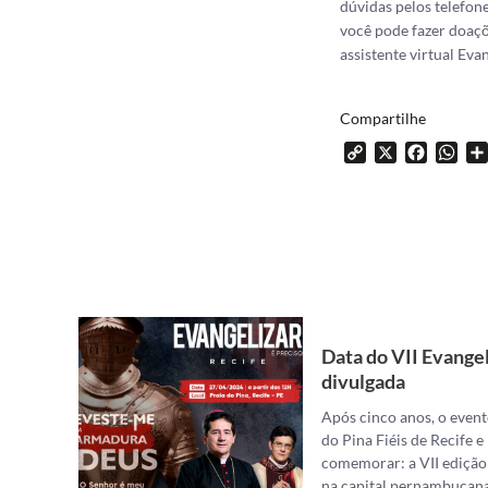
dúvidas pelos telefon
você pode fazer doaç
assistente virtual Eva
Compartilhe
Copy
X
Facebo
Wh
Link
Data do VII Evangel
divulgada
Após cinco anos, o event
do Pina Fiéis de Recife 
comemorar: a VII edição
na capital pernambucana