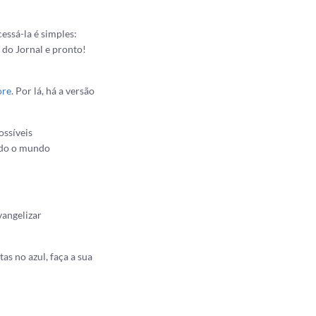
cessá-la é simples:
e do Jornal e pronto!
ore
. Por lá, há a versão
ossíveis
todo o mundo
vangelizar
as no azul, faça a sua