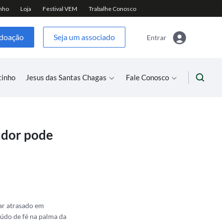
 doação
Seja um associado
Entrar
tinho
Jesus das Santas Chagas
Fale Conosco
zador pode
gar atrasado em
eúdo de fé na palma da