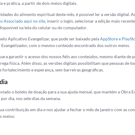
 e prática, a partir de dois meios digitais.
idades do alimento espiritual deste mês, é possível ler a versão digital. A
o Associado aqui no site
, inserir o
login
, selecionar a edição mais recent
disponível na tela do celular ou do computador.
o Aplicativo Evangelizar, que pode ser baixado pela
AppStore e PlaySt
o Evangelizador, com o mesmo conteúdo encontrado dos outros meios.
para garantir o acesso dos nossos fiéis aos conteúdos, mesmo diante de p
rega física. Além disso, as versões digitais possibilitam que pessoas de 
 fortalecimento e esperança, sem barreiras geográficas.
dia
nviado o boleto de doação para a sua ajuda mensal, que mantém a Obra E
por dia, nos sete dias da semana.
a contribuição em dia e nos ajudar a fechar o mês de janeiro com as cont
s meios: