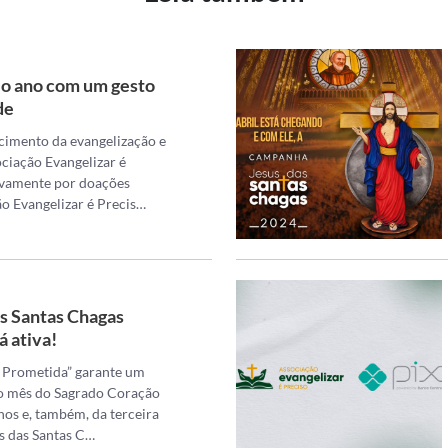
o ano com um gesto
de
ecimento da evangelização e
ociação Evangelizar é
ivamente por doações
ão Evangelizar é Precis…
s Santas Chagas
á ativa!
a Prometida” garante um
o mês do Sagrado Coração
inos e, também, da terceira
s das Santas C…