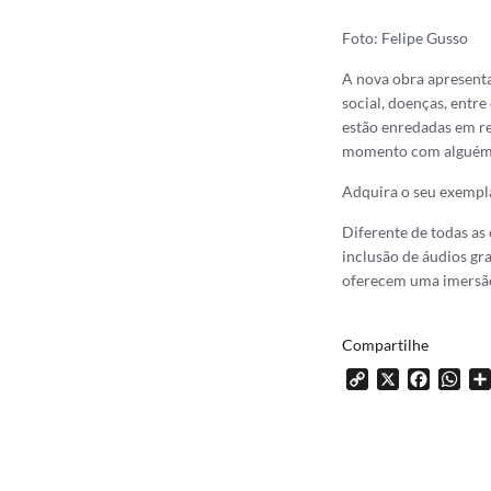
Foto: Felipe Gusso
A nova obra apresenta
social, doenças, entr
estão enredadas em re
momento com alguém qu
Adquira o seu exempl
Diferente de todas as
inclusão de áudios gr
oferecem uma imersão
Compartilhe
Copy
X
Facebo
Wh
Link