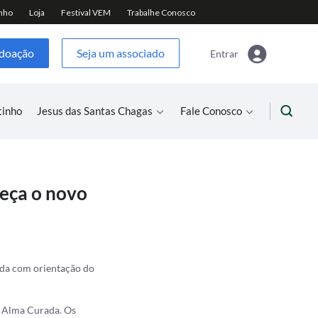
 doação
Seja um associado
Entrar
tinho
Jesus das Santas Chagas
Fale Conosco
eça o novo
ida com orientação do
, Alma Curada. Os