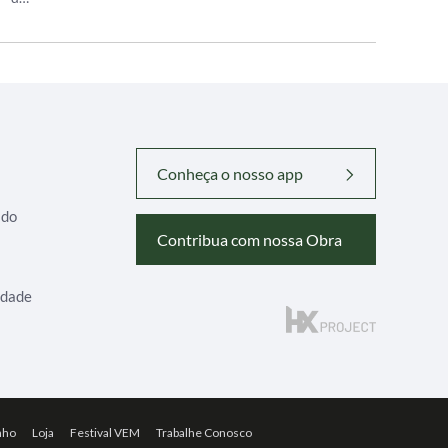
Conheça o nosso app
ado
Contribua com nossa Obra
idade