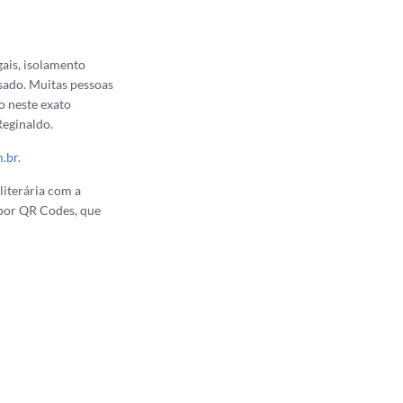
ais, isolamento
ssado. Muitas pessoas
o neste exato
Reginaldo.
.br
.
literária com a
 por QR Codes, que