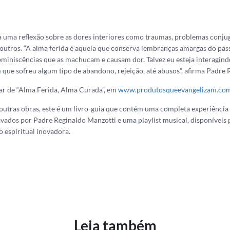
 uma reflexão sobre as dores interiores como traumas, problemas conjug
e outros. “A alma ferida é aquela que conserva lembranças amargas do pa
miniscências que as machucam e causam dor. Talvez eu esteja interagind
e sofreu algum tipo de abandono, rejeição, até abusos”, afirma Padre 
ar de “Alma Ferida, Alma Curada”, em
www.produtosqueevangelizam.com
 outras obras, este é um livro-guia que contém uma completa experiência 
avados por Padre Reginaldo Manzotti e uma playlist musical, disponíveis
 espiritual inovadora.
ok
atsApp
Share
Leia também