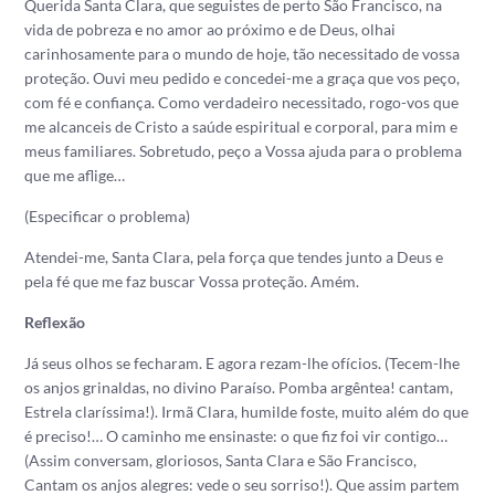
Querida Santa Clara, que seguistes de perto São Francisco, na
vida de pobreza e no amor ao próximo e de Deus, olhai
carinhosamente para o mundo de hoje, tão necessitado de vossa
proteção. Ouvi meu pedido e concedei-me a graça que vos peço,
com fé e confiança. Como verdadeiro necessitado, rogo-vos que
me alcanceis de Cristo a saúde espiritual e corporal, para mim e
meus familiares. Sobretudo, peço a Vossa ajuda para o problema
que me aflige…
(Especificar o problema)
Atendei-me, Santa Clara, pela força que tendes junto a Deus e
pela fé que me faz buscar Vossa proteção. Amém.
Reflexão
Já seus olhos se fecharam. E agora rezam-lhe ofícios. (Tecem-lhe
os anjos grinaldas, no divino Paraíso. Pomba argêntea! cantam,
Estrela claríssima!). Irmã Clara, humilde foste, muito além do que
é preciso!… O caminho me ensinaste: o que fiz foi vir contigo…
(Assim conversam, gloriosos, Santa Clara e São Francisco,
Cantam os anjos alegres: vede o seu sorriso!). Que assim partem