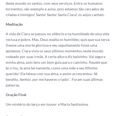
deste mundo os santos, com seus serviços. Entre os humanos
tormentos, são exemplo e aviso, pois estamos tão cercados de
ciladas e inimigos! Santa! Santa! Santa Clara! os anjos cantam.
Meditação
A vida de Clara se passou no silêncio e na humildade de uma vida
reclusa e pobre. Mas, Deus exalta os humildes; quis que sua serva
tivesse uma morte gloriosa e seu sepultamento fosse uma
apoteose. Clara vivia os seus últimos momentos neste mundo
rodeado por suas irmãs. A certa altura diz baixinho: Vai segura
minha alma, pois tens um bom guia para o caminho. Aquele que
te criou, te ama ternamente, como uma mãe a seu filhinho
querido! Ela falava com sua alma, e assim acrescentou: Sê
bendito, Senhor, por me haveres criado! . Foram suas últimas
palavras.
Oração Final
Um mistério do terço em louvor a Maria Santíssima.