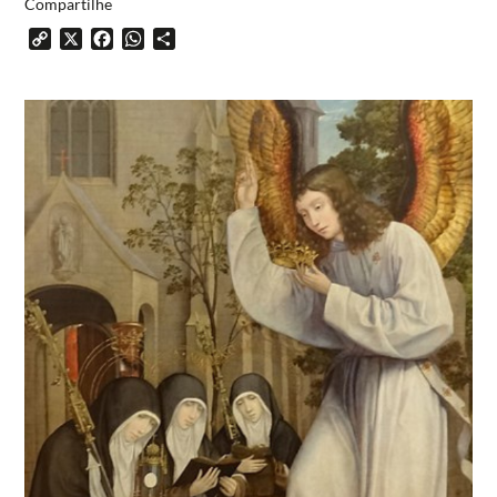
Compartilhe
Copy
X
Facebook
WhatsApp
Share
Link