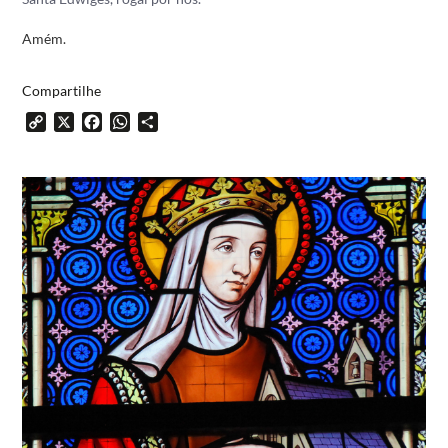
Amém.
Compartilhe
Copy
X
Facebook
WhatsApp
Share
Link