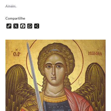
Amém.
Compartilhe
Copy
X
Facebook
WhatsApp
Share
Link