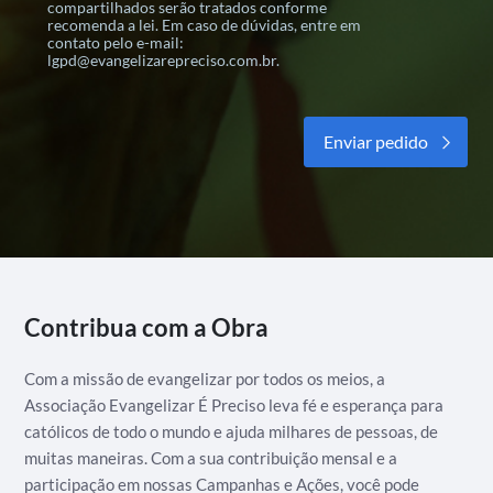
compartilhados serão tratados conforme
recomenda a lei. Em caso de dúvidas, entre em
contato pelo e-mail:
lgpd@evangelizarepreciso.com.br.
Alternative:
Contribua com a Obra
Com a missão de evangelizar por todos os meios, a
Associação Evangelizar É Preciso leva fé e esperança para
católicos de todo o mundo e ajuda milhares de pessoas, de
muitas maneiras. Com a sua contribuição mensal e a
participação em nossas Campanhas e Ações, você pode