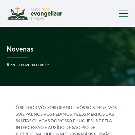
Novenas
Reze a novena com fé!
Ó SENHOR VÓS SOIS GRANDE, VÓS SOIS DEUS, VÓS
SOIS PAI. NÓS VOS PEDIMOS, PELOS MÉRITOS DAS
SANTAS CHAGAS DO VOSSO FILHO JESUS E PELA
INTERCESSÃO E AUXÍLIO DE SÃO PIO DE
PIETRELCINA, QUE OS NOSSOS IRMÃOS E IRMÃS