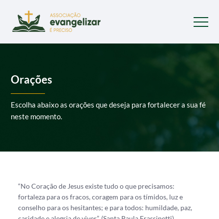
Orações
Escolha abaixo as orações que deseja para fortalecer a sua fé
neste momento.
“No Coração de Jesus existe tudo o que precisamos:
fortaleza para os fracos, coragem para os tímidos, luz e
conselho para os hesitantes; e para todos: humildade, paz,
caridade e alegria de viver”. (Santa Paula Frassinetti)