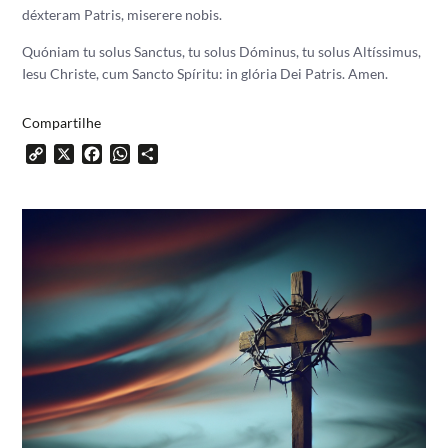
déxteram Patris, miserere nobis.
Quóniam tu solus Sanctus, tu solus Dóminus, tu solus Altíssimus,
Iesu Christe, cum Sancto Spíritu: in glória Dei Patris.
Amen.
Compartilhe
Copy
X
Facebook
WhatsApp
Share
Link