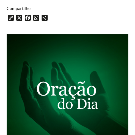
Compartilhe
Copy
X
Facebook
WhatsApp
Share
Link