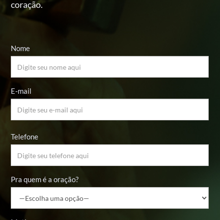
coração.
Nome
E-mail
Telefone
Pra quem é a oração?