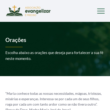
Orações
Escolha abaixo as orações que deseja para fortalecer a sua fé
neste momento.
“Maria conhece todas as nossas necessidades, mágoas, tristezas,
misérias e esperanças. Interessa-se por cada um de seus filhos,
roga por cada um com tanto ardor como se não tivera outro”.
(Serva de Deus, Madre Maria José de Jesus)