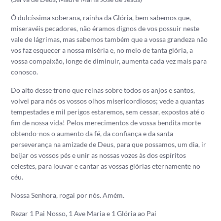
Ó dulcíssima soberana, rainha da Glória, bem sabemos que,
miseravéis pecadores, não éramos dignos de vos possuir neste
vale de lágrimas, mas sabemos também que a vossa grandeza não
vos faz esquecer a nossa miséria e, no meio de tanta glória, a
vossa compaixão, longe de diminuir, aumenta cada vez mais para
conosco.
Do alto desse trono que reinas sobre todos os anjos e santos,
volvei para nós os vossos olhos misericordiosos; vede a quantas
tempestades e mil perigos estaremos, sem cessar, expostos até o
fim de nossa vida!
Pelos merecimentos de vossa bendita morte
obtendo-nos o aumento da fé, da confiança e da santa
perseverança na amizade de Deus, para que possamos, um dia, ir
beijar os vossos pés e unir as nossas vozes às dos espíritos
celestes, para louvar e cantar as vossas glórias eternamente no
céu.
Nossa Senhora, rogai por nós. Amém.
Rezar 1 Pai Nosso, 1 Ave Maria e 1 Glória ao Pai