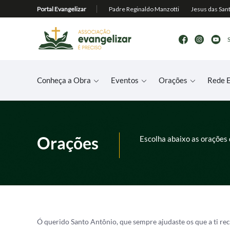
Conheça a Obra
Eventos
Orações
Rede E
Orações
Escolha abaixo as orações 
Ó querido Santo Antônio, que sempre ajudaste os que a ti r