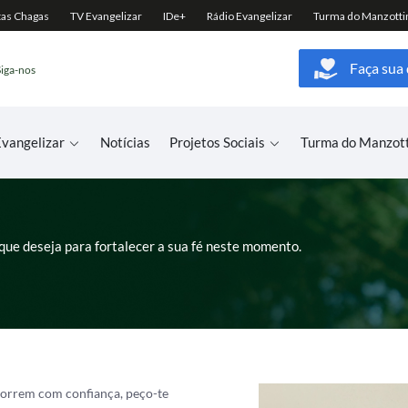
Faça sua
Siga-nos
vangelizar
Notícias
Projetos Sociais
Turma do Manzot
que deseja para fortalecer a sua fé neste momento.
ecorrem com confiança, peço-te