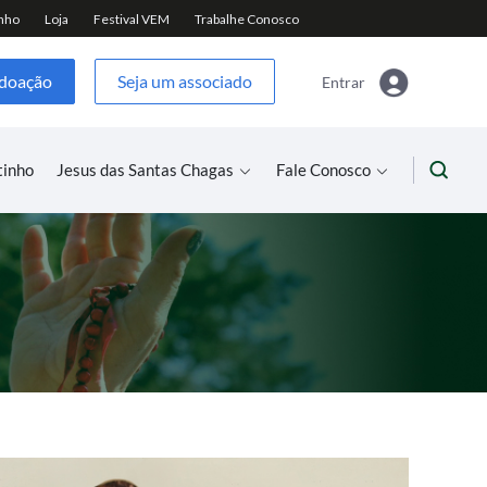
 doação
Seja um associado
Entrar
tinho
Jesus das Santas Chagas
Fale Conosco