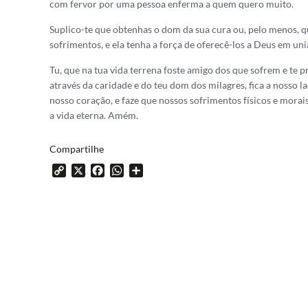
com fervor por uma pessoa enferma a quem quero muito.
Suplico-te que obtenhas o dom da sua cura ou, pelo menos, q
sofrimentos, e ela tenha a força de oferecê-los a Deus em uni
Tu, que na tua vida terrena foste amigo dos que sofrem e te p
através da caridade e do teu dom dos milagres, fica a nosso 
nosso coração, e faze que nossos sofrimentos físicos e mora
a vida eterna. Amém.
Compartilhe
Copy
X
Facebook
WhatsApp
Share
Link