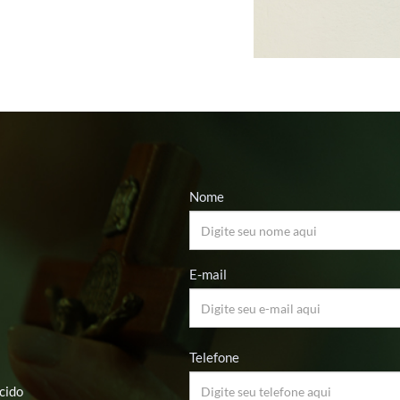
Nome
E-mail
Telefone
cido