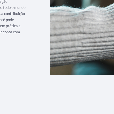
iação
 de todo o mundo
ua contribuição
ocê pode
 em prática a
ar conta com