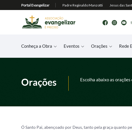
Conheça a Obra
Eventos
Orações
Rede E
Orações
Escolha abaixo as orações 
Ó Santo Pai, abençoado por Deus, tanto pela graça quanto p