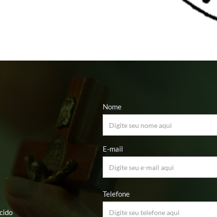
Nome
E-mail
Telefone
cido