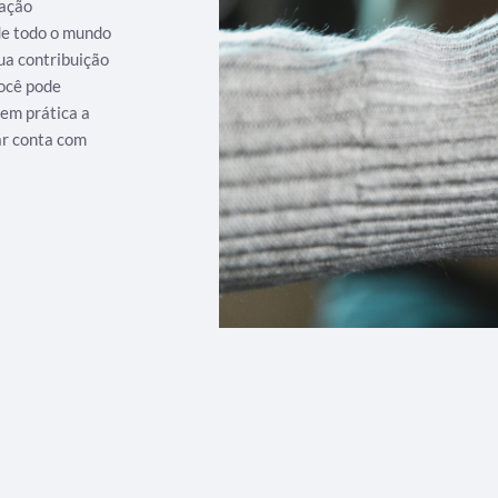
iação
 de todo o mundo
ua contribuição
ocê pode
 em prática a
ar conta com