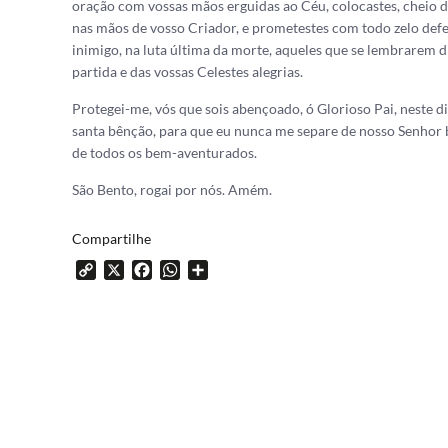
oração com vossas mãos erguidas ao Céu, colocastes, cheio de
nas mãos de vosso Criador, e prometestes com todo zelo defe
inimigo, na luta última da morte, aqueles que se lembrarem d
partida e das vossas Celestes alegrias.
Protegei-me, vós que sois abençoado, ó Glorioso Pai, neste di
santa bênção, para que eu nunca me separe de nosso Senhor 
de todos os bem-aventurados.
São Bento, rogai por nós. Amém.
Compartilhe
Copy
X
Facebook
WhatsApp
Share
Link