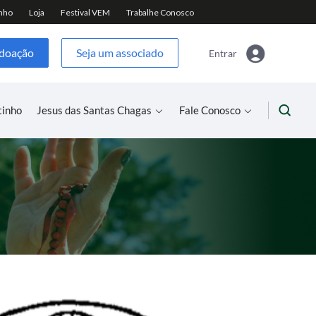
 doação
Seja um associado
Entrar
tinho
Jesus das Santas Chagas
Fale Conosco