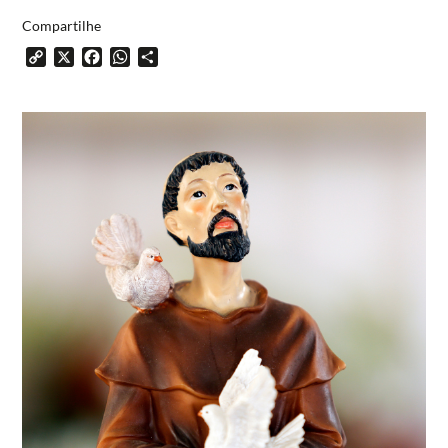
Compartilhe
Copy
X
Facebook
WhatsApp
Share
Link