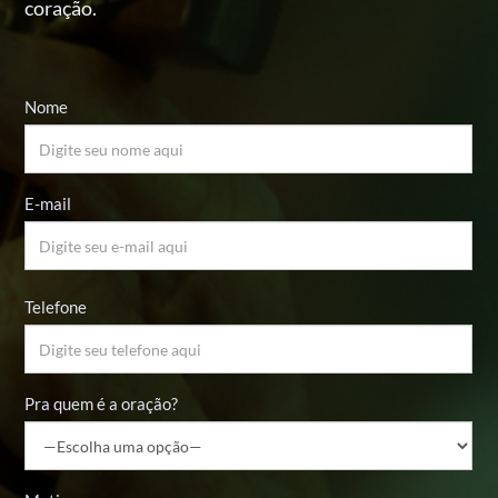
coração.
Nome
E-mail
Telefone
Pra quem é a oração?