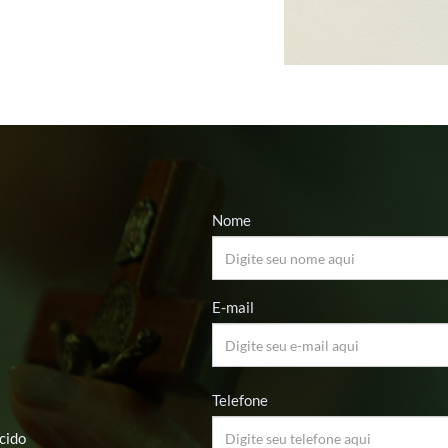
Nome
E-mail
Telefone
cido