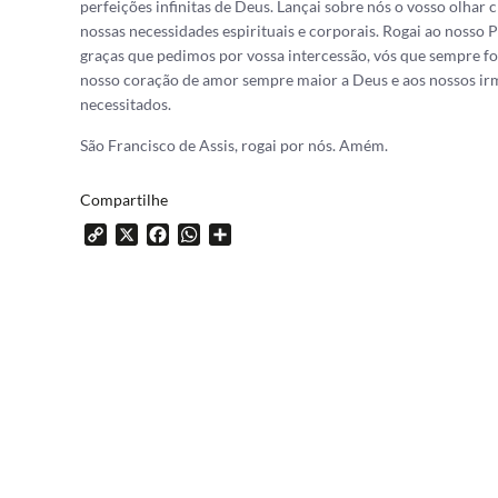
perfeições infinitas de Deus. Lançai sobre nós o vosso olhar
nossas necessidades espirituais e corporais. Rogai ao nosso 
graças que pedimos por vossa intercessão, vós que sempre fos
nosso coração de amor sempre maior a Deus e aos nossos ir
necessitados.
São Francisco de Assis, rogai por nós. Amém.
Compartilhe
Copy
X
Facebook
WhatsApp
Share
Link