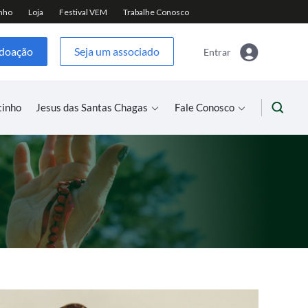
 doação
Seja um associado
Entrar
tinho
Jesus das Santas Chagas
Fale Conosco