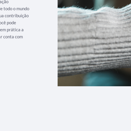
iação
 de todo o mundo
ua contribuição
ocê pode
 em prática a
ar conta com