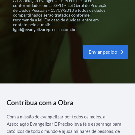
A Associação Evangelizar É Preciso está em
conformidade com a LGPD – Lei Geral de Proteção
de Dados Pessoais - 13709/2018 e todos os dados
compartilhados serão tratados conforme
recomenda a lei. Em caso de dúvidas, entre em
contato pelo e-mail:
lgpd@evangelizarepreciso.com.br.
Alternative:
Contribua com a Obra
Com a missão de evangelizar por todos os meios, a
Associação Evangelizar É Preciso leva fé e esperança para
católicos de todo o mundo e ajuda milhares de pessoas, de