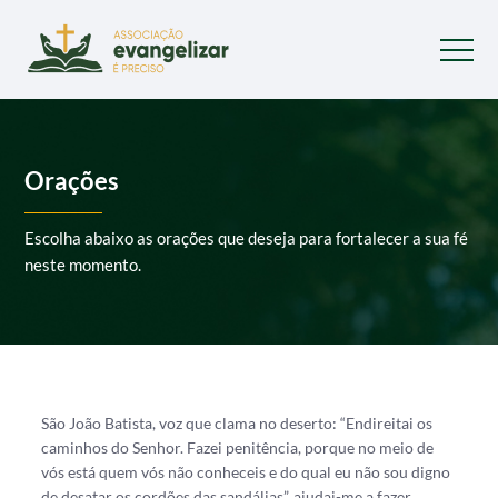
Orações
Escolha abaixo as orações que deseja para fortalecer a sua fé
neste momento.
São João Batista, voz que clama no deserto: “Endireitai os
caminhos do Senhor. Fazei penitência, porque no meio de
vós está quem vós não conheceis e do qual eu não sou digno
de desatar os cordões das sandálias”, ajudai-me a fazer