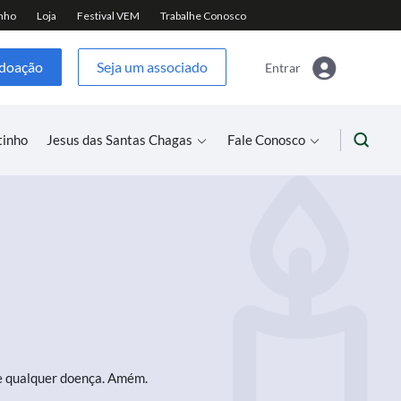
 doação
Seja um associado
Entrar
tinho
Jesus das Santas Chagas
Fale Conosco
a e qualquer doença. Amém.