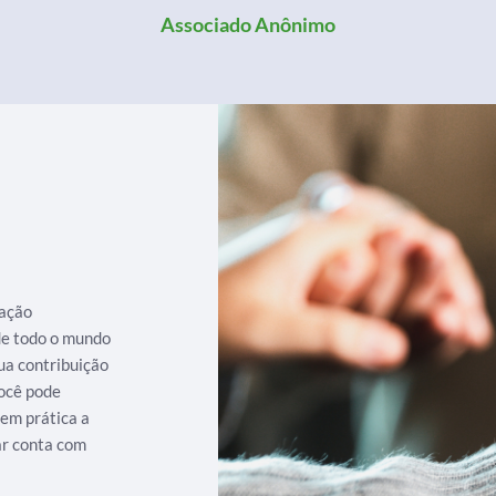
Associado Anônimo
iação
 de todo o mundo
ua contribuição
ocê pode
 em prática a
ar conta com