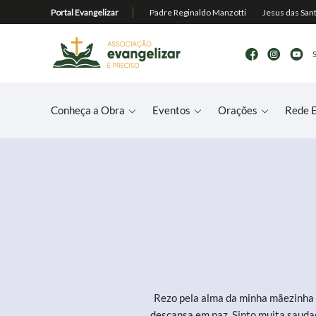
Conheça a Obra
Eventos
Orações
Rede E
Rezo pela alma da minha mãezinha 
descansa em paz. Sinto muita saudade