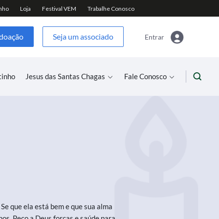
 doação
Seja um associado
Entrar
tinho
Jesus das Santas Chagas
Fale Conosco
Se que ela está bem e que sua alma
lhos. Peço a Deus forças e saúde para