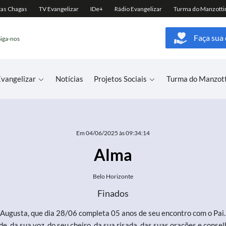
Faça sua
Siga-nos
vangelizar
Notícias
Projetos Sociais
Turma do Manzot
Em 04/06/2025 às 09:34:14
Alma
Belo Horizonte
Finados
Augusta, que dia 28/06 completa 05 anos de seu encontro com o Pai. 
, da sua voz, do seu cheiro, da sua risada, das suas orações e conse