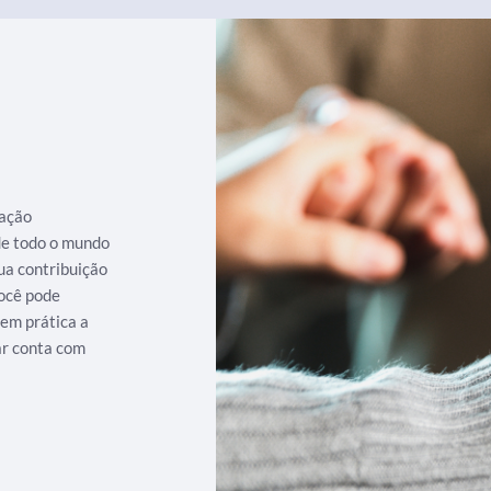
iação
 de todo o mundo
ua contribuição
ocê pode
 em prática a
ar conta com