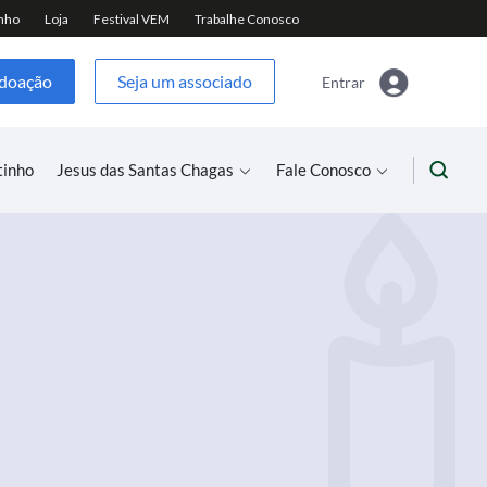
 doação
Seja um associado
Entrar
tinho
Jesus das Santas Chagas
Fale Conosco