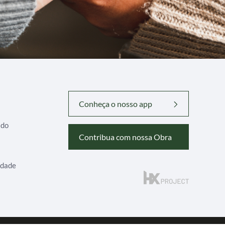
Conheça o nosso app
ado
Contribua com nossa Obra
idade