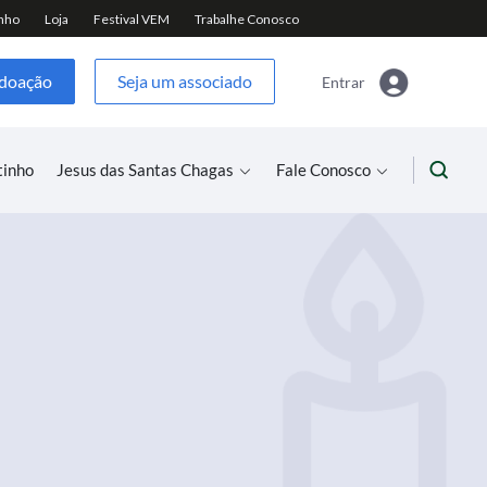
 doação
Seja um associado
Entrar
tinho
Jesus das Santas Chagas
Fale Conosco