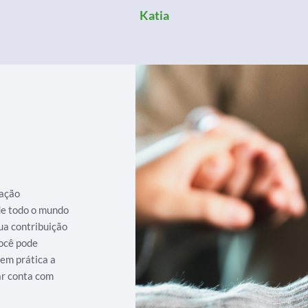
Katia
iação
 de todo o mundo
ua contribuição
ocê pode
 em prática a
ar conta com