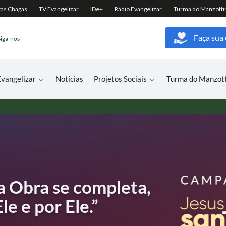
Faça sua
Siga-nos
vangelizar
Notícias
Projetos Sociais
Turma do Manzot
ÍMILE
DE SÃO PIO DE
a Obra se completa,
 você
 o e-book
ÇA SEU PEDIDO DE ORAÇÃO
e e por Ele.”
o excesso de estímulos do cotidiano.