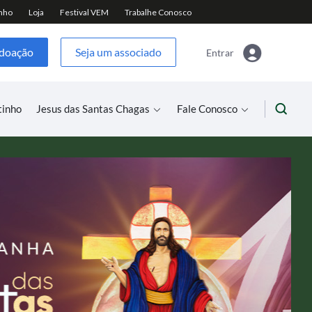
 doação
Seja um associado
Entrar
tinho
Jesus das Santas Chagas
Fale Conosco