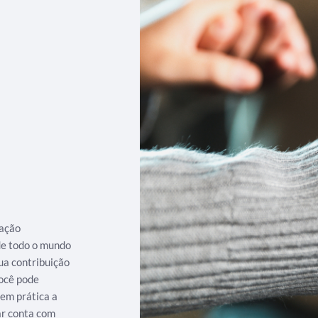
iação
 de todo o mundo
ua contribuição
ocê pode
 em prática a
ar conta com